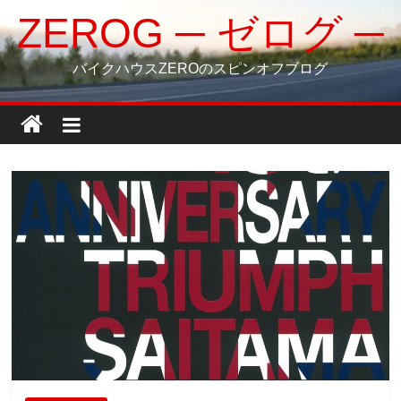
コ
ZEROG ─ ゼログ ─
ン
テ
バイクハウスZEROのスピンオフブログ
ン
ツ
へ
ス
キ
ッ
プ