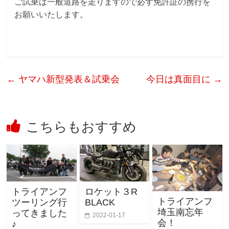
ご試乗は一般道路を走りますので必ず免許証の携行を
お願いいたします。
←
ヤマハ新型発表＆試乗会
今日は真面目に
→
こちらもおすすめ
トライアンフ
ロケット３R
トライアンフ
ツーリング行
BLACK
埼玉南忘年
ってきました
2022-01-17
会！
♪