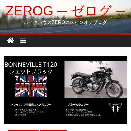
コ
ZEROG ─ ゼログ ─
ン
テ
バイクハウスZEROのスピンオフブログ
ン
ツ
へ
ス
キ
ッ
プ