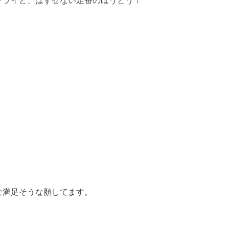
フライと、はずせない定番のほうとう！
な満足そうな顏してます。