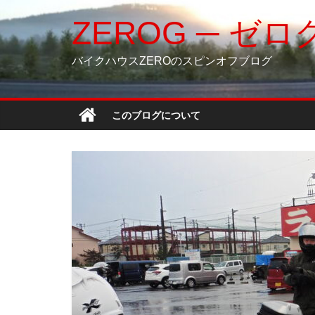
コ
ZEROG ─ ゼロ
ン
テ
ン
バイクハウスZEROのスピンオフブログ
ツ
へ
ス
このブログについて
キ
ッ
プ