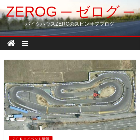
コ
ZEROG ─ ゼログ ─
ン
テ
バイクハウスZEROのスピンオフブログ
ン
ツ
へ
ス
キ
ッ
プ
ＺＥＲＯイベント情報