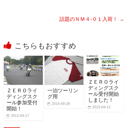
話題のＮＭ４-０１入荷！
→
こちらもおすすめ
ＺＥＲＯライ
ディングスク
ＺＥＲＯライ
一泊ツーリン
ール受付開始
ディングスク
グ用
しました！
ール参加受付
2014-08-28
2015-04-12
開始！
2012-04-17