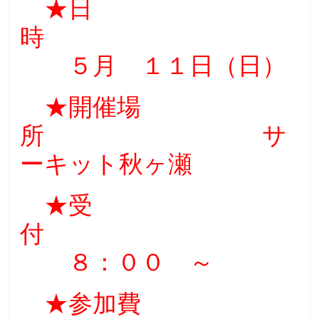
★日
時
５月 １１日（日）
★開催場
所 サ
ーキット秋ヶ瀬
★受
付
８：００ ～
★参加費