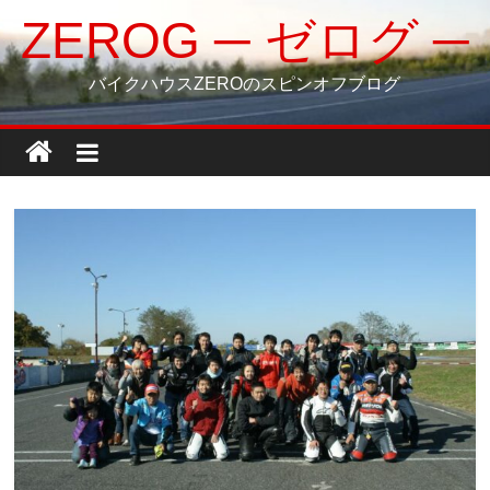
コ
ZEROG ─ ゼログ ─
ン
テ
バイクハウスZEROのスピンオフブログ
ン
ツ
へ
ス
キ
ッ
プ