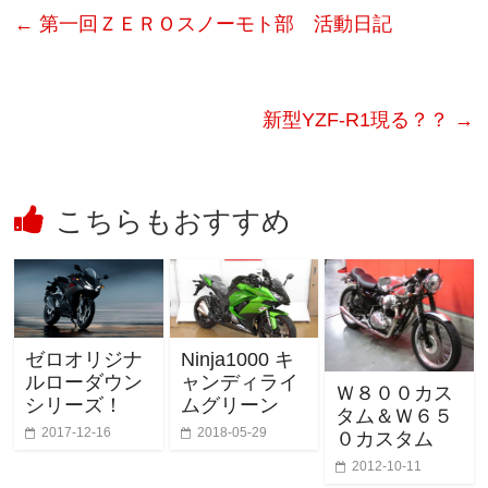
←
第一回ＺＥＲＯスノーモト部 活動日記
新型YZF-R1現る？？
→
こちらもおすすめ
ゼロオリジナ
Ninja1000 キ
ルローダウン
ャンディライ
Ｗ８００カス
シリーズ！
ムグリーン
タム＆Ｗ６５
2017-12-16
2018-05-29
０カスタム
2012-10-11