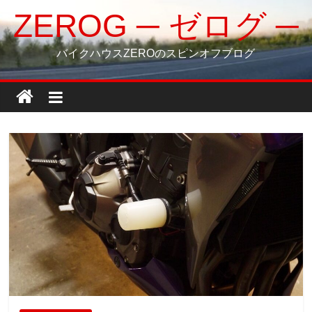
コ
ZEROG ─ ゼログ ─
ン
テ
バイクハウスZEROのスピンオフブログ
ン
ツ
へ
ス
キ
ッ
プ