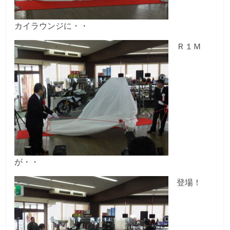
カイラウンジに・・
Ｒ１Ｍ
が・・
登場！