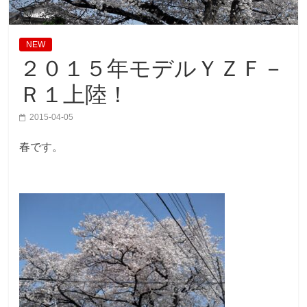
NEW
２０１５年モデルＹＺＦ－
Ｒ１上陸！
2015-04-05
春です。