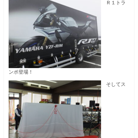
Ｒ１トラ
ンポ登場！
そしてス