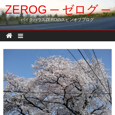
コ
ZEROG ─ ゼログ ─
ン
テ
バイクハウスZEROのスピンオフブログ
ン
ツ
へ
ス
キ
ッ
プ