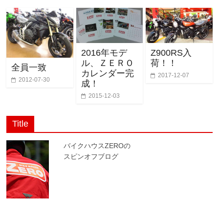
2016年モデ
Z900RS入
ル、ＺＥＲＯ
荷！！
全員一致
カレンダー完
2017-12-07
2012-07-30
成！
2015-12-03
Title
バイクハウスZEROの
スピンオフブログ