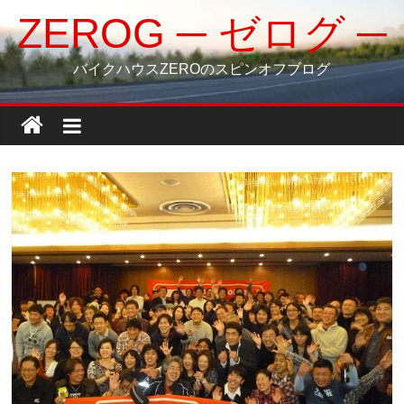
コ
ZEROG ─ ゼログ ─
ン
テ
バイクハウスZEROのスピンオフブログ
ン
ツ
へ
ス
キ
ッ
プ