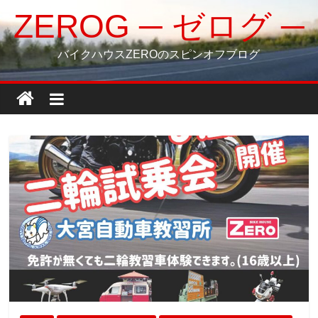
コ
ZEROG ─ ゼログ ─
ン
テ
バイクハウスZEROのスピンオフブログ
ン
ツ
へ
ス
キ
ッ
プ