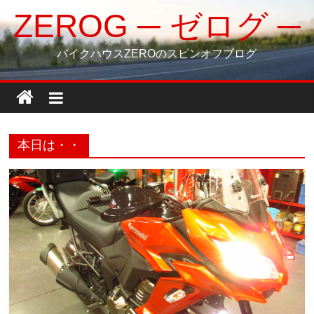
コ
ZEROG ─ ゼログ ─
ン
テ
バイクハウスZEROのスピンオフブログ
ン
ツ
へ
ス
キ
本日は・・
ッ
プ