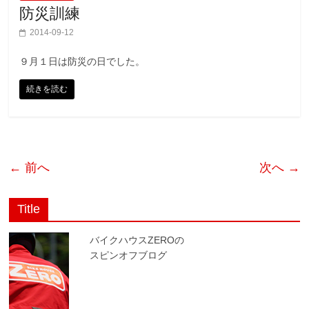
防災訓練
2014-09-12
９月１日は防災の日でした。
続きを読む
← 前へ
次へ →
Title
バイクハウスZEROの
スピンオフブログ