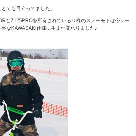
でとても目立ってました。
10RとZ125PROを所有されているＵ様のスノーモトは今シー
なKAWASAKI仕様に生まれ変わりました♪