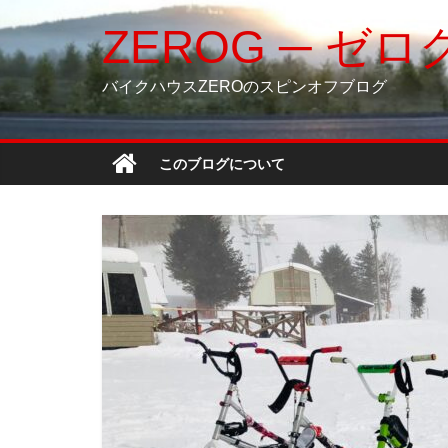
コ
ZEROG ─ ゼロ
ン
テ
ン
バイクハウスZEROのスピンオフブログ
ツ
へ
ス
このブログについて
キ
ッ
プ