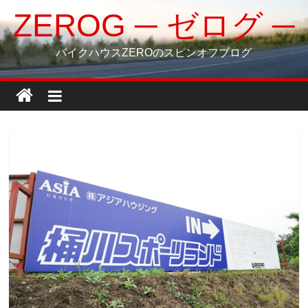
コ
ZEROG ─ ゼログ ─
ン
テ
バイクハウスZEROのスピンオフブログ
ン
ツ
へ
ス
キ
ッ
プ