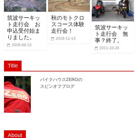
筑波サーキッ
秋のモトクロ
ト走行会 お
スコース体験
筑波サーキッ
申込受付始ま
走行会！
ト走行会 無
りました。
2018-11-13
事？終了。
2016-09-13
2011-10-26
Title
バイクハウスZEROの
スピンオフブログ
About