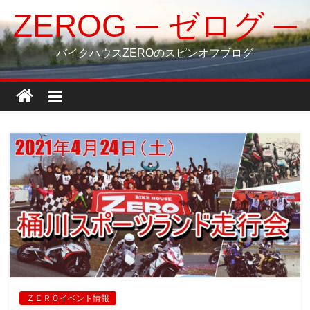
コ
ZEROG ─ ゼログ ─
ン
テ
バイクハウスZEROのスピンオフブログ
ン
ツ
へ
ス
キ
ッ
プ
ＺＥＲＯイベント情報